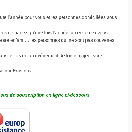
E
V
É
toute l’année pour vous et les personnes domiciliées sous
H
I
C
us ne partez qu’une fois l’année, ou encore si vous
U
L
tre enfant,… les personnes qui ne sont pas couvertes
E
S
ans le cas où un évènement de force majeur vous
A
E
D
 séjour Erasmus
E
S
A
S
S
ssus de souscription en ligne ci-dessous
U
R
A
N
C
E
P