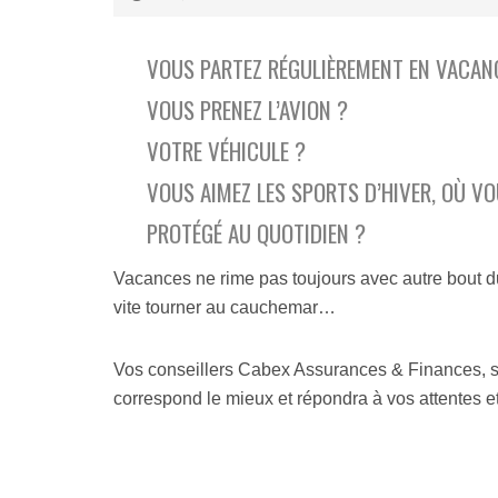
R
S
S
E
A
T
P
B
I
VOUS PARTEZ RÉGULIÈREMENT EN VACAN
R
I
S
I
L
S
VOUS PRENEZ L’AVION ?
S
I
E
E
T
M
VOTRE VÉHICULE ?
É
E
P
N
E
A
T
VOUS AIMEZ LES SPORTS D’HIVER, OÙ V
R
C
:
T
C
B
PROTÉGÉ AU QUOTIDIEN ?
E
I
R
D
D
A
’
E
N
Vacances ne rime pas toujours avec autre bout d
E
N
C
vite tourner au cauchemar…
X
T
H
P
S
E
L
C
2
O
O
Vos conseillers Cabex Assurances & Finances, son
3
I
R
correspond le mieux et répondra à vos attentes e
T
P
É
A
O
P
T
R
A
I
E
R
O
L
G