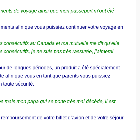
S
P
ments de voyage ainsi que mon passeport m’ont été
I
T
A
ments afin que vous puissiez continuer votre voyage en
L
I
S
s consécutifs au Canada et ma mutuelle me dit qu’elle
A
T
consécutifs, je ne suis pas très rassurée, j’aimerai
I
O
N
our de longues périodes, un produit a été spécialement
e afin que vous en tant que parents vous puissiez
D
E
n toute sécurité.
L
A
s mais mon papa qui se porte très mal décède, il est
remboursement de votre billet d’avion et de votre séjour