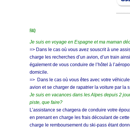
E
U
P
L
R
E
I
(
S
S
E
)
FAQ
/
A
P
S
Je suis en voyage en Espagne et ma maman décèd
R
S
O
=> Dans le cas où vous avez souscrit à une assis
U
F
R
charge les recherches d’un avion, d’un train ainsi
E
E
S
également de vous conduire de l’hôtel à l’aéropor
R
S
V
I
domicile.
O
O
=> Dans le cas où vous êtes avec votre véhicule, 
T
N
R
N
avion et se charger de rapatrier la voiture par la s
E
E
Je suis en vacances dans les Alpes depuis 2 jour
V
L
É
L
piste, que faire?
L
E
L’assistance se chargera de conduire votre époux 
O
D
en prenant en charge les frais découlant de cett
P
&
R
charge le remboursement du ski-pass étant donné q
O
O