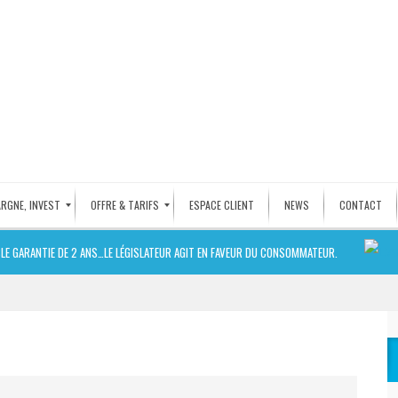
ARGNE, INVEST
OFFRE & TARIFS
ESPACE CLIENT
NEWS
CONTACT
I
ARANTIE DE 2 ANS…LE LÉGISLATEUR AGIT EN FAVEUR DU CONSOMMATEUR.
N
C
E
N
D
I
E
R
E