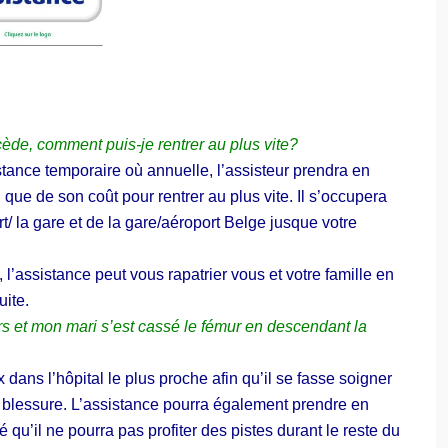
-
V
É
L
O
E
U
R
e, comment puis-je rentrer au plus vite?
O
tance temporaire où annuelle, l’assisteur prendra en
P
A
 que de son coût pour rentrer au plus vite. Il s’occupera
S
t/ la gare et de la gare/aéroport Belge jusque votre
S
I
S
T
l’assistance peut vous rapatrier vous et votre famille en
A
uite.
N
C
s et mon mari s’est cassé le fémur en descendant la
E
D
dans l’hôpital le plus proche afin qu’il se fasse soigner
K
e blessure. L’assistance pourra également prendre en
V
H
u’il ne pourra pas profiter des pistes durant le reste du
O