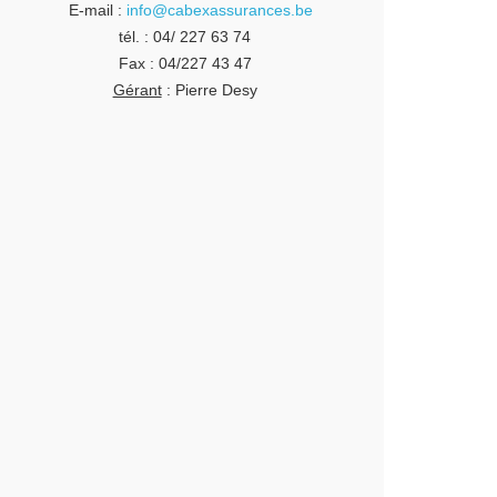
E-mail :
info@cabexassurances.be
A
L
tél. : 04/ 227 63 74
E
Fax : 04/227 43 47
S
Gérant
: Pierre Desy
P
O
L
I
T
I
Q
U
E
D
E
C
O
N
F
L
I
T
S
D
’