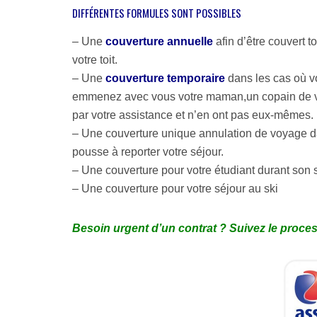
N
S
N
DIFFÉRENTES FORMULES SONT POSSIBLES
/
E
V
I
S
O
N
É
– Une
couverture annuelle
afin d’être couvert 
T
V
C
R
votre toit.
A
U
E
L
R
– Une
couverture temporaire
dans les cas où vo
R
I
I
E
emmenez avec vous votre maman,un copain de vo
D
S
S
I
É
par votre assistance et n’en ont pas eux-mêmes.
P
T
E
O
– Une couverture unique annulation de voyage d
É
:
N
B
pousse à reporter votre séjour.
S
V
R
A
O
A
–
Une couverture pour votre étudiant durant son
B
T
N
– Une couverture pour votre séjour au ski
I
R
C
L
E
H
I
/
E
T
V
Besoin urgent d’un contrat ? Suivez le proce
2
É
O
1
D
S
’
V
E
É
N
H
T
I
R
C