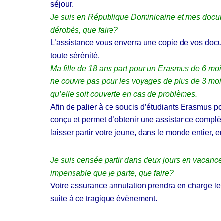
,
séjour.
T
R
E
E
Je suis en République Dominicaine et mes docu
C
S
dérobés, que faire?
T
P
I
O
L’assistance vous enverra une copie de vos docu
O
N
toute sérénité.
N
S
J
A
Ma fille de 18 ans part pour un Erasmus de 6 moi
U
B
ne couvre pas pour les voyages de plus de 3 mois 
R
I
I
L
qu’elle soit couverte en cas de problèmes.
D
I
Afin de palier à ce soucis d’étudiants Erasmus p
I
T
Q
É
conçu et permet d’obtenir une assistance complèt
U
D
laisser partir votre jeune, dans le monde entier, e
E
E
S
H
A
O
D
Je suis censée partir dans deux jours en vacance
S
M
P
impensable que je parte, que faire?
I
I
N
Votre assurance annulation prendra en charge le 
T
I
A
suite à ce tragique évènement.
S
L
T
I
R