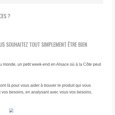
S
P
O
CES ?
N
S
A
B
I
L
I
OUS SOUHAITEZ TOUT SIMPLEMENT ÊTRE BIEN
T
É
C
I
V
u monde, un petit week-end en Alsace où à la Côte peut
I
L
E
F
A
t là pour vous aider à trouver le produit qui vous
M
t vos besoins, en analysant avec vous vos besoins.
I
L
I
A
L