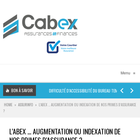
Menu
≡
BON À SAVOIR
DIFFICULTÉ D’ACCESSIBILITÉ DU BUREAU TEMPORAIRE.
CHÈQUE 
HOME
»
ASSURINFO
»
L’ABEX … AUGMENTATION OU INDEXATION DE NOS PRIMES D’ASSURANCE
?
ASSURER SA LOCATIO
L’ABEX … AUGMENTATION OU INDEXATION DE