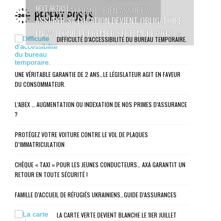
NEXT ARTICLE -
LE KOT ÉTUDIANT…BIEN ASSURÉ ?
«
RECENT POSTS
ASSURER SA LOCATION DEVIENT OBLIGATOIRE
EN WALLONIE LE PREMIER SEPTEMBRE 2018.
»
DIFFICULTÉ D’ACCESSIBILITÉ DU BUREAU TEMPORAIRE.
UNE VÉRITABLE GARANTIE DE 2 ANS…LE LÉGISLATEUR AGIT EN FAVEUR
DU CONSOMMATEUR.
L’ABEX … AUGMENTATION OU INDEXATION DE NOS PRIMES D’ASSURANCE
?
PROTÉGEZ VOTRE VOITURE CONTRE LE VOL DE PLAQUES
D’IMMATRICULATION
CHÈQUE « TAXI » POUR LES JEUNES CONDUCTEURS… AXA GARANTIT UN
RETOUR EN TOUTE SÉCURITÉ !
FAMILLE D’ACCUEIL DE RÉFUGIÉS UKRAINIENS…GUIDE D’ASSURANCES
LA CARTE VERTE DEVIENT BLANCHE LE 1IER JUILLET