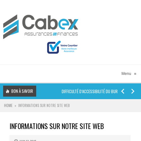
Menu
≡
BON À SAVOIR
DIFFICULTÉ D’ACCESSIBILITÉ DU BUREAU TEMPORAIRE.
HOME
»
INFORMATIONS SUR NOTRE SITE WEB
ASSURER SA
INFORMATIONS SUR NOTRE SITE WEB